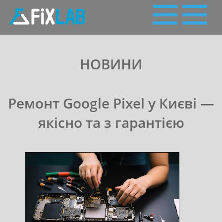
Пн - Сб: 10:00 - 19:00
Сервісний
НОВИНИ
063 227 27 28,
050 227 27 28
(Viber, Telegram)
центр
Ремонт Google Pixel у Києві —
якісно та з гарантією