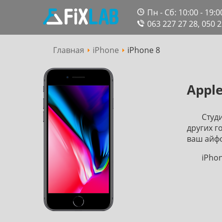
Пн - Сб: 10:00 - 19:0
063 227 27 28,
050 2
Главная
iPhone
iPhone 8
Сервісний
Appl
центр
Студ
других г
ваш айфо
iPho