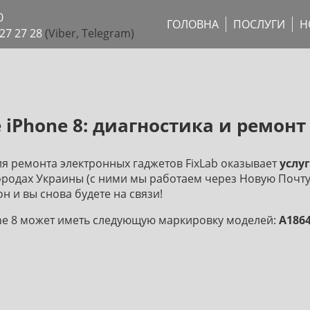
0
ГОЛОВНА
ПОСЛУГИ
Н
27 27 28
(Viber, Telegram)
e iPhone 8: диагностика и ремонт
ия ремонта электронных гаджетов FixLab оказывает
услуг
ородах Украины (с ними мы работаем через Новую Почт
н и вы снова будете на связи!
ne 8 может иметь следующую маркировку моделей:
A1864