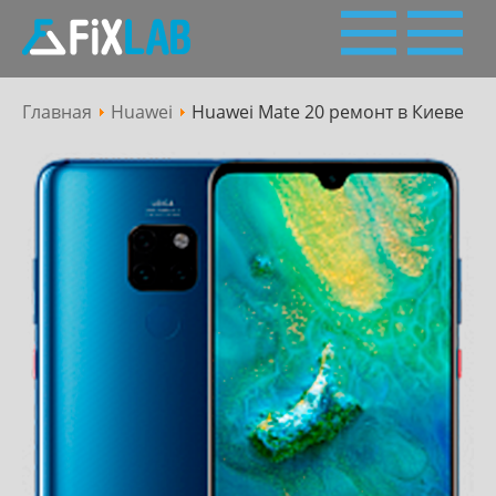
Главная
Huawei
Huawei Mate 20 ремонт в Киеве
Пн - Сб: 10:00 - 19:00
Сервісний
063 227 27 28,
050 227 27 28
(Viber, Telegram)
центр