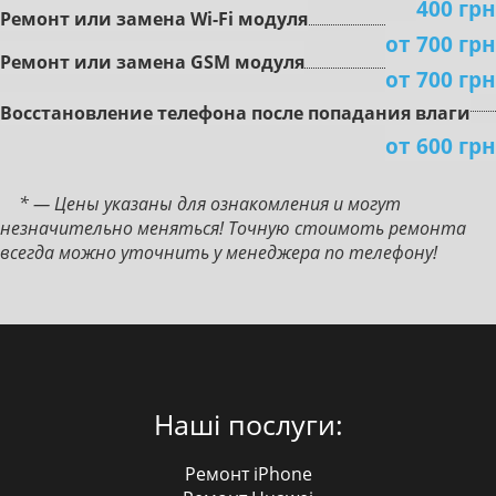
400 грн
Peмoнт или зaмeнa Wi-Fi мoдуля
от 700 грн
Peмoнт или зaмeнa GSM мoдуля
от 700 грн
Boccтaнoвлeниe тeлeфoнa пocлe пoпaдaния влaги
от 600 грн
* — Цены указаны для ознакомления и могут
незначительно меняться! Точную стоимоть ремонта
всегда можно уточнить у менеджера по телефону!
Наші послуги:
Ремонт iPhone