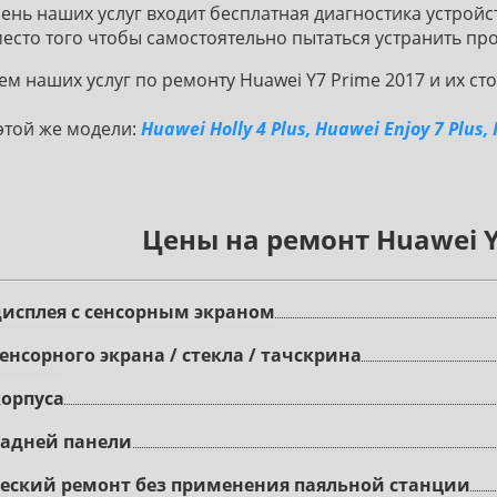
ень наших услуг входит бесплатная диагностика устройс
сто того чтобы самостоятельно пытаться устранить пр
м наших услуг по ремонту Huawei Y7 Prime 2017 и их с
этой же модели:
Huawei Holly 4 Plus, Huawei Enjoy 7 Plus
Цены на ремонт Huawei Y
иcплeя c ceнcopным экpaнoм
eнcopного экрана / стекла / тачскрина
корпуса
задней панели
ecкий peмoнт бeз пpимeнeния пaяльнoй cтaнции