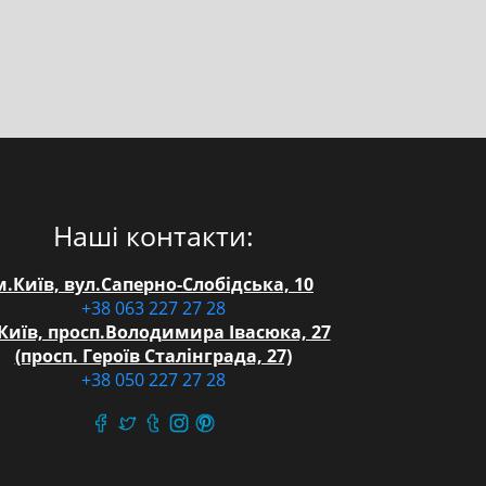
Наші контакти:
м.Київ, вул.Саперно-Слобідська, 10
+38 063 227 27 28
Київ, просп.Володимира Івасюка, 27
(просп. Героїв Сталінграда, 27)
+38 050 227 27 28