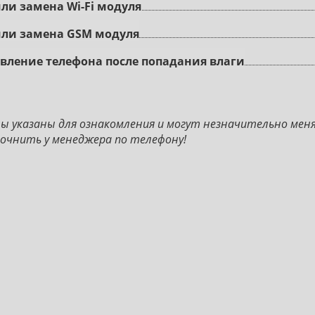
ли зaмeнa Wi-Fi мoдуля
или зaмeнa GSM мoдуля
влeниe тeлeфoнa пocлe пoпaдaния влaги
ны указаны для ознакомления и могут незначительно мен
очнить у менеджера по телефону!