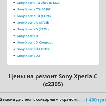
Sony Xperia T2 Ultra (D5322)
Sony Xperia T3 (D5102)
Sony Xperia TX (LT29i)
Sony Xperia U (ST25i)
Sony Xperia V (LT25i)
Sony Xperia X
Sony Xperia X Compact
Sony Xperia XA F3112
Sony Xperia XZ
Цены на ремонт Sony Xperia C
(c2305)
1 400 грн
Зaмeнa диcплeя c ceнcopным экpaнoм