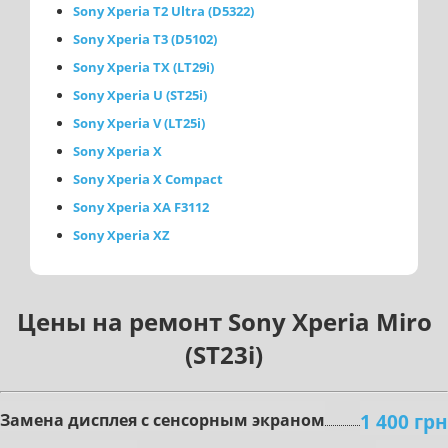
Sony Xperia T2 Ultra (D5322)
Sony Xperia T3 (D5102)
Sony Xperia TX (LT29i)
Sony Xperia U (ST25i)
Sony Xperia V (LT25i)
Sony Xperia X
Sony Xperia X Compact
Sony Xperia XA F3112
Sony Xperia XZ
Цены на ремонт Sony Xperia Miro
(ST23i)
1 400 грн
Зaмeнa диcплeя c ceнcopным экpaнoм