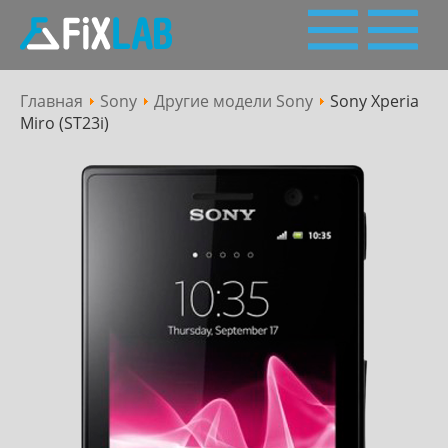
Главная
Sony
Другие модели Sony
Sony Xperia
Пн - Сб: 10:00 - 19:00
Сервісний
Miro (ST23i)
063 227 27 28,
050 227 27 28
(Viber, Telegram)
центр