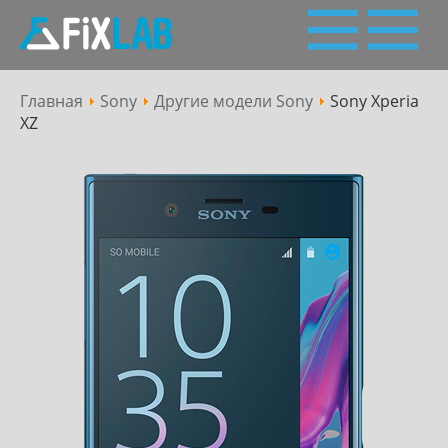
Главная
Sony
Другие модели Sony
Sony Xperia
Пн - Сб: 10:00 - 19:00
Сервісний
XZ
063 227 27 28,
050 227 27 28
(Viber, Telegram)
центр