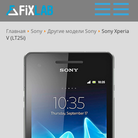
Главная
Sony
Другие модели Sony
Sony Xperia
Пн - Сб: 10:00 - 19:00
Сервісний
V (LT25i)
063 227 27 28,
050 227 27 28
(Viber, Telegram)
центр