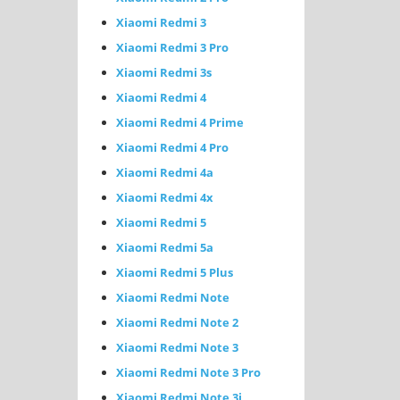
Xiaomi Redmi 3
Xiaomi Redmi 3 Pro
Xiaomi Redmi 3s
Xiaomi Redmi 4
Xiaomi Redmi 4 Prime
Xiaomi Redmi 4 Pro
Xiaomi Redmi 4a
Xiaomi Redmi 4x
Xiaomi Redmi 5
Xiaomi Redmi 5a
Xiaomi Redmi 5 Plus
Xiaomi Redmi Note
Xiaomi Redmi Note 2
Xiaomi Redmi Note 3
Xiaomi Redmi Note 3 Pro
Xiaomi Redmi Note 3i