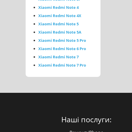
Xiaomi Redmi Note 4
Xiaomi Redmi Note 4X
Xiaomi Redmi Note 5
Xiaomi Redmi Note 5A
Xiaomi Redmi Note 5 Pro
Xiaomi Redmi Note 6 Pro
Xiaomi Redmi Note 7
Xiaomi Redmi Note 7 Pro
Наші послуги: