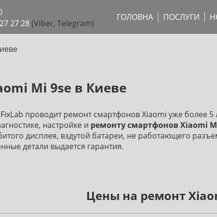
0
ГОЛОВНА
ПОСЛУГИ
Н
27 27 28
(Viber, Telegram)
Киеве
aomi Mi 9se в Киеве
FixLab проводит ремонт смартфонов Xiaomi уже более 5
иагностике, настройке и
ремонту смартфонов Xiaomi Mi
збитого дисплея, вздутой батареи, не работающего разъ
енные детали выдается гарантия.
Цены на ремонт Xiaom