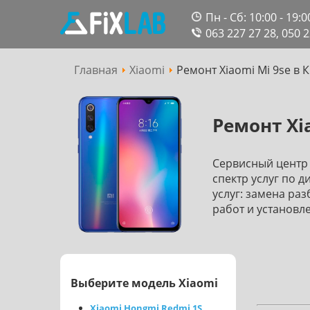
Пн - Сб: 10:00 - 19:0
063 227 27 28,
050 2
Главная
Xiaomi
Ремонт Xiaomi Mi 9se в 
Сервісний
Ремонт Xi
центр
Сервисный центр 
спектр услуг по д
услуг: замена ра
работ и установл
Выберите модель Xiaomi
Xiaomi Hongmi Redmi 1S