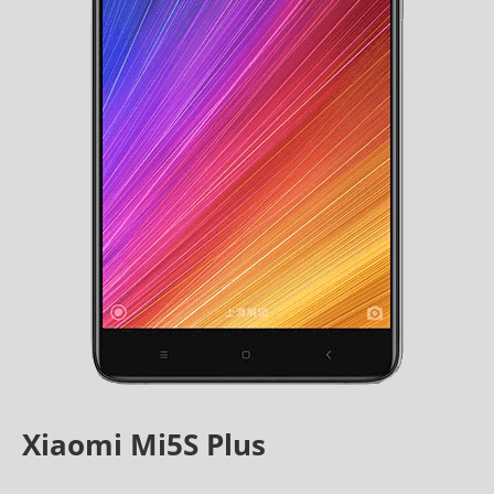
Xiaomi Mi5S Plus