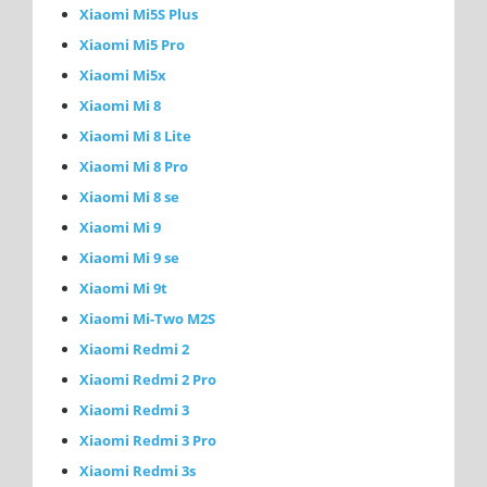
Xiaomi Mi5S Plus
Xiaomi Mi5 Pro
Xiaomi Mi5x
Xiaomi Mi 8
Xiaomi Mi 8 Lite
Xiaomi Mi 8 Pro
Xiaomi Mi 8 se
Xiaomi Mi 9
Xiaomi Mi 9 se
Xiaomi Mi 9t
Xiaomi Mi-Two M2S
Xiaomi Redmi 2
Xiaomi Redmi 2 Pro
Xiaomi Redmi 3
Xiaomi Redmi 3 Pro
Xiaomi Redmi 3s