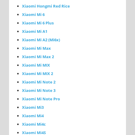
Xiaomi Hongmi Red Rice
Xiaomi Mi 6
Xiaomi Mi 6 Plus
Xiaomi Mi A1
Xiaomi Mi A2 (Mi6x)
Xiaomi Mi Max
Xiaomi Mi Max 2
Xiaomi Mi MIX
Xiaomi Mi MIX 2
Xiaomi Mi Note 2
Xiaomi Mi Note 3
Xiaomi Mi Note Pro
Xiaomi Mi3
Xiaomi Mi4
Xiaomi Mi4c
Xiaomi Mi4S