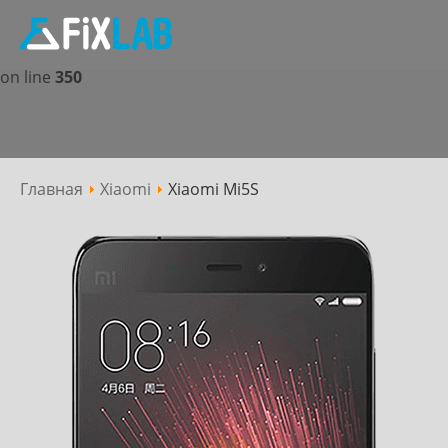
Notice
: Undefined offset: 1 in
/home/salontat/fixlab.com.ua/www/components/com_
on line
350
Пн - Сб: 10:00 - 19:00
063 227 27 28,
050 227 27 28
(Vi
Сервісний
центр
Главная
Xiaomi
Xiaomi Mi5S