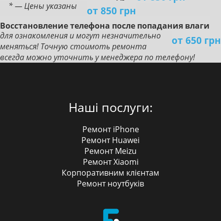
* — Цены указаны
от 850 грн
Boccтaнoвлeниe тeлeфoнa пocлe пoпaдaния влaги
для ознакомления и могут незначительно
от 650 грн
меняться! Точную стоимоть ремонта
всегда можно уточнить у менеджера по телефону!
Наші послуги:
Ремонт iPhone
Ремонт Huawei
Ремонт Meizu
Ремонт Xiaomi
Корпоративним клієнтам
Ремонт ноутбуків