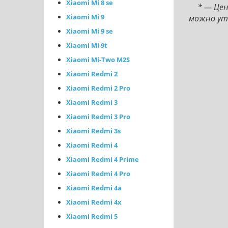
Xiaomi Mi 8 se
* — Це
Xiaomi Mi 9
можно ут
Xiaomi Mi 9 se
Xiaomi Mi 9t
Xiaomi Mi-Two M2S
Xiaomi Redmi 2
Xiaomi Redmi 2 Pro
Xiaomi Redmi 3
Xiaomi Redmi 3 Pro
Xiaomi Redmi 3s
Xiaomi Redmi 4
Xiaomi Redmi 4 Prime
Xiaomi Redmi 4 Pro
Xiaomi Redmi 4a
Xiaomi Redmi 4x
Xiaomi Redmi 5