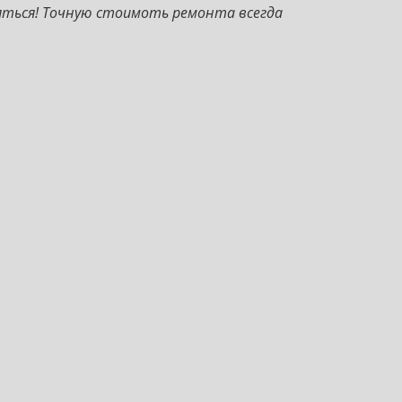
яться! Точную стоимоть ремонта всегда