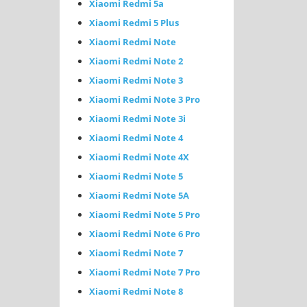
Xiaomi Redmi 5a
Xiaomi Redmi 5 Plus
Xiaomi Redmi Note
Xiaomi Redmi Note 2
Xiaomi Redmi Note 3
Xiaomi Redmi Note 3 Pro
Xiaomi Redmi Note 3i
Xiaomi Redmi Note 4
Xiaomi Redmi Note 4X
Xiaomi Redmi Note 5
Xiaomi Redmi Note 5A
Xiaomi Redmi Note 5 Pro
Xiaomi Redmi Note 6 Pro
Xiaomi Redmi Note 7
Xiaomi Redmi Note 7 Pro
Xiaomi Redmi Note 8