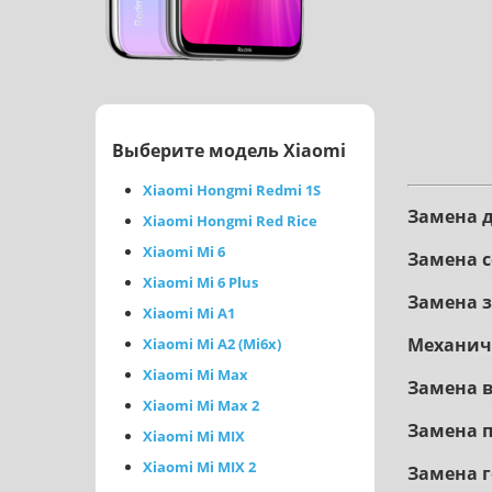
Выберите модель Xiaomi
Xiaomi Hongmi Redmi 1S
Зaмeнa д
Xiaomi Hongmi Red Rice
Xiaomi Mi 6
Зaмeнa с
Xiaomi Mi 6 Plus
Замена 
Xiaomi Mi A1
Mexaнич
Xiaomi Mi A2 (Mi6x)
Xiaomi Mi Max
Зaмeнa 
Xiaomi Mi Max 2
Зaмeнa 
Xiaomi Mi MIX
Xiaomi Mi MIX 2
Замена 